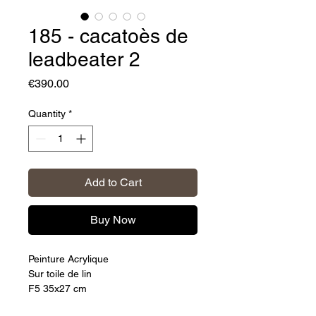
185 - cacatoès de
leadbeater 2
Price
€390.00
Quantity
*
Add to Cart
Buy Now
Peinture Acrylique
Sur toile de lin
F5 35x27 cm
Making of sur Instagram