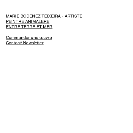
MARIE BODENEZ TEIXEIRA - ARTISTE
PEINTRE ANIMALERE
ENTRE TERRE ET MER
Commander une œuvre
Contact/ Newsletter
Livraison et retours
Conditions générales de vente et
d'utilisation
Mentions légales
Politique de confidentialité