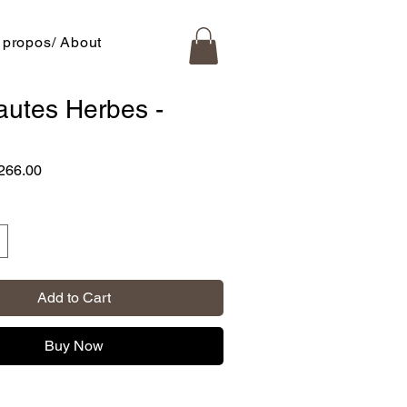
 propos/ About
autes Herbes -
gular
Sale
266.00
ice
Price
Add to Cart
Buy Now