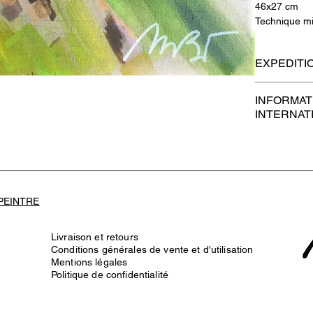
46x27 cm
Technique mix
EXPEDITI
Les frais d'e
INFORMAT
des œuvres e
INTERNAT
Toutes les œ
et comprenne
Veuillez not
dehors de l'E
expédiées ro
Les œuvres d
professionnel
 PEINTRE
Des frais de
Livraison et retours
achats intern
Conditions générales de vente et d'utilisation
Le montant q
Mentions légales
dépend du pay
Politique de confidentialité
Tous les frai
destinataire 