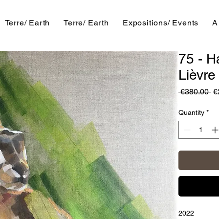
Terre/ Earth
Terre/ Earth
Expositions/ Events
A
75 - H
Lièvre
Re
 €380.00 
€
Pr
Quantity
*
2022