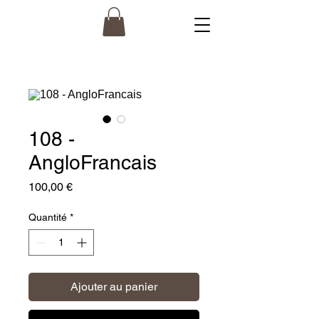
108 -
AngloFrancais
Prix
100,00 €
Quantité
*
Ajouter au panier