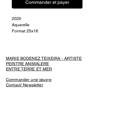
Commander et payer
2020
Aquarelle
Format 25x18
MARIE BODENEZ TEIXEIRA - ARTISTE
PEINTRE ANIMALERE
ENTRE TERRE ET MER
Commander une œuvre
Contact/ Newsletter
Livraison et retours
Conditions générales de vente et
d'utilisation