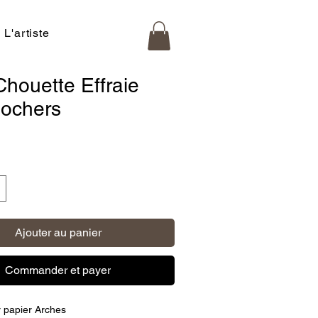
L'artiste
Chouette Effraie
lochers
x
Ajouter au panier
Commander et payer
r papier Arches