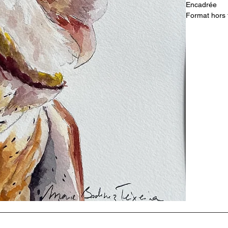
Encadrée
Format hors 
Peinte pen
Making of