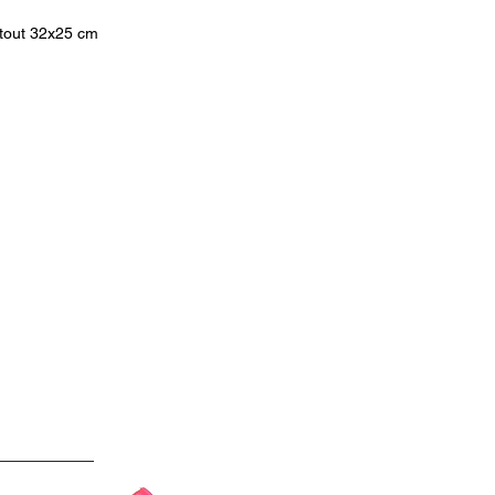
tout 32x25 cm
dant ANIMAL ART BRUXELLES 2025