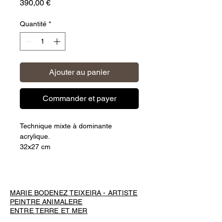
Prix
390,00 €
Quantité
*
Ajouter au panier
Commander et payer
Technique mixte à dominante
acrylique.
32x27 cm
https://www.instagram.com/reel/DIZA
Gm-t9-d/?
igsh=MW50bDV2d3RqcW03OQ==
MARIE BODENEZ TEIXEIRA - ARTISTE
PEINTRE ANIMALERE
ENTRE TERRE ET MER