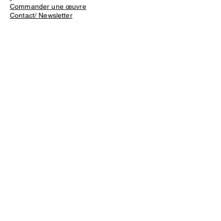
Commander une œuvre
Contact/ Newsletter
Livraison et retours
Conditions générales de vente et
d'utilisation
Mentions légales
Politique de confidentialité