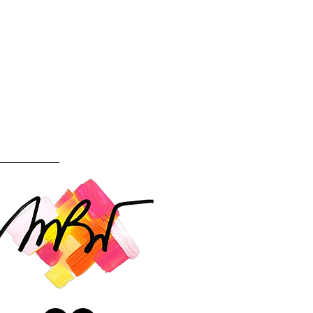
instagram.com/reel/DKaX5x2tQTJ/?
bmo3eDA2OGthOQ==