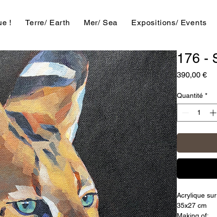
e !
Terre/ Earth
Mer/ Sea
Expositions/ Events
176 - 
Pri
390,00 €
Quantité
*
Acrylique sur
35x27 cm
Making of: