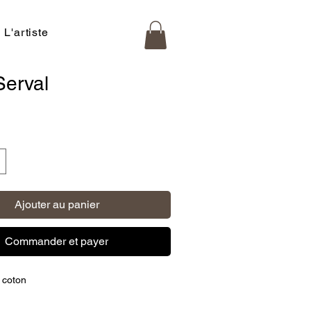
L'artiste
Serval
x
Ajouter au panier
Commander et payer
 coton