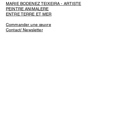
MARIE BODENEZ TEIXEIRA - ARTISTE
PEINTRE ANIMALERE
ENTRE TERRE ET MER
Commander une œuvre
Contact/ Newsletter
Livraison et retours
Conditions générales de vente et
d'utilisation
Mentions légales
Politique de confidentialité