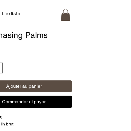
L'artiste
hasing Palms
x
Ajouter au panier
Commander et payer
5
lin brut