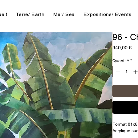
e !
Terre/ Earth
Mer/ Sea
Expositions/ Events
96 - C
Pri
940,00 €
Quantité
*
Format 81x6
Acrylique sur 