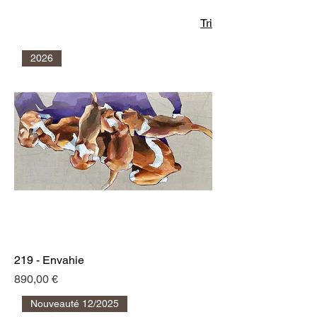
Tri
2026
219 - Envahie
Prix
890,00 €
Nouveauté 12/2025