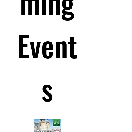
ming
Event
s