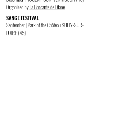
Organized by
La Brocante de Diane
SANGE FESTIVAL
September | Park of the Château SULLY-SUR-
LOIRE (45)
Blood Festival
CHAMPAGNE ROUTE
July | URVILLE (10)
Thank you to the
DEVITRY family
(and their very
good Champagne) for welcoming me.
TO THE ARTS HIGH SCHOOLS &
APPRENTICES!
Year project | MFR from CHAINGY (45)
For 1 year, I accompanied the second professional
class Nature gardens landscape forest.
In the press!