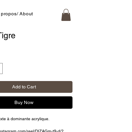
 propos/ About
Tigre
ce
Add to Cart
Buy Now
xte à dominante acrylique.
instagram.com/reel/DIZAGm-t9-d/?