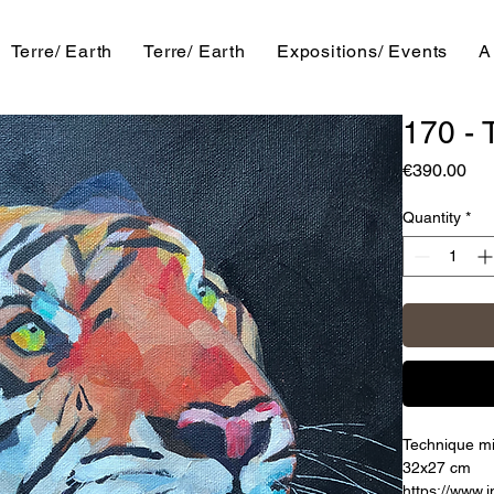
Terre/ Earth
Terre/ Earth
Expositions/ Events
A
170 - 
Pri
€390.00
Quantity
*
Technique mi
32x27 cm
https://www.