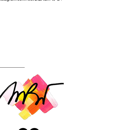
bDV2d3RqcW03OQ==