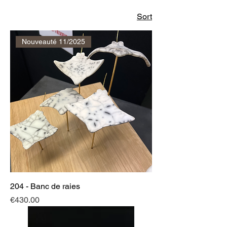
Sort
Nouveauté 11/2025
204 - Banc de raies
Price
€430.00